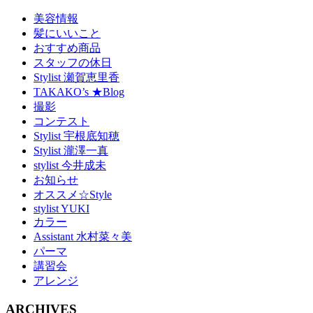
美容情報
髪にいいこと
おすすめ商品
スタッフの休日
Stylist 瀬賀恵里香
TAKAKO’s ★Blog
撮影
コンテスト
Stylist 宇根底知穂
Stylist 瀧澤一真
stylist 今井成未
お知らせ
オススメ☆Style
stylist YUKI
カラー
Assistant 水村菜々美
パーマ
講習会
アレンジ
ARCHIVES