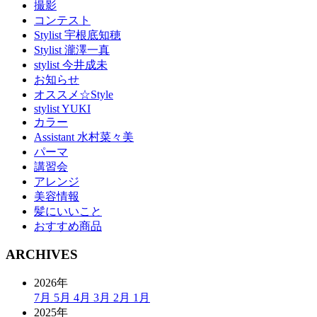
撮影
コンテスト
Stylist 宇根底知穂
Stylist 瀧澤一真
stylist 今井成未
お知らせ
オススメ☆Style
stylist YUKI
カラー
Assistant 水村菜々美
パーマ
講習会
アレンジ
美容情報
髪にいいこと
おすすめ商品
ARCHIVES
2026年
7月
5月
4月
3月
2月
1月
2025年