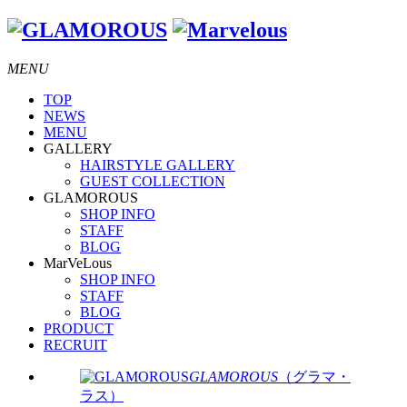
MENU
TOP
NEWS
MENU
GALLERY
HAIRSTYLE GALLERY
GUEST COLLECTION
GLAMOROUS
SHOP INFO
STAFF
BLOG
MarVeLous
SHOP INFO
STAFF
BLOG
PRODUCT
RECRUIT
GLAMOROUS
（グラマ・
ラス）