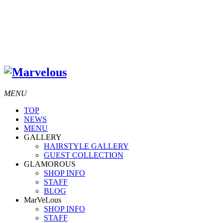
MENU
TOP
NEWS
MENU
GALLERY
HAIRSTYLE GALLERY
GUEST COLLECTION
GLAMOROUS
SHOP INFO
STAFF
BLOG
MarVeLous
SHOP INFO
STAFF