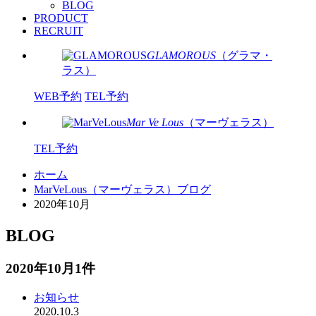
BLOG
PRODUCT
RECRUIT
GLAMOROUS
（グラマ・
ラス）
WEB予約
TEL予約
Mar Ve Lous
（マーヴェラス）
TEL予約
ホーム
MarVeLous（マーヴェラス）ブログ
2020年10月
BLOG
2020年10月
1件
お知らせ
2020.10.3