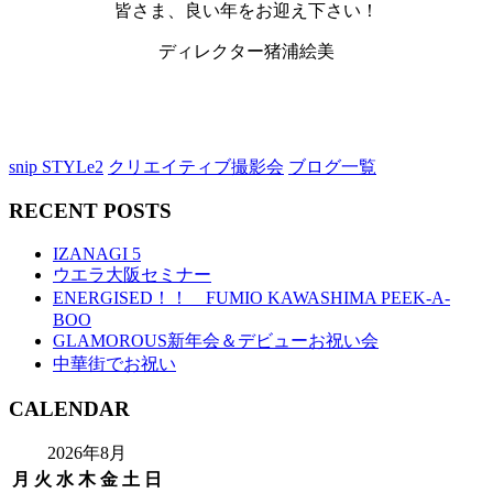
皆さま、良い年をお迎え下さい！
ディレクター猪浦絵美
snip STYLe2
クリエイティブ撮影会
ブログ一覧
RECENT POSTS
IZANAGI 5
ウエラ大阪セミナー
ENERGISED！！ FUMIO KAWASHIMA PEEK-A-
BOO
GLAMOROUS新年会＆デビューお祝い会
中華街でお祝い
CALENDAR
2026年8月
月
火
水
木
金
土
日