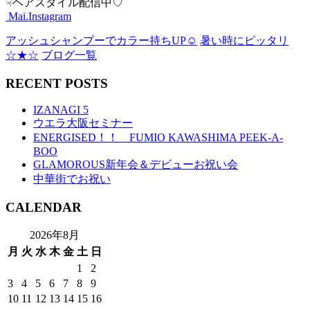
☟ヘアスタイル配信中♡
Mai.Instagram
アッシュシャンプーでカラー持ちUP☺︎
暑い時にピッタリ
☆★☆
ブログ一覧
RECENT POSTS
IZANAGI 5
ウエラ大阪セミナー
ENERGISED！！ FUMIO KAWASHIMA PEEK-A-
BOO
GLAMOROUS新年会＆デビューお祝い会
中華街でお祝い
CALENDAR
2026年8月
月
火
水
木
金
土
日
1
2
3
4
5
6
7
8
9
10
11
12
13
14
15
16