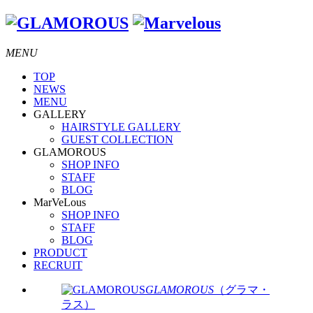
MENU
TOP
NEWS
MENU
GALLERY
HAIRSTYLE GALLERY
GUEST COLLECTION
GLAMOROUS
SHOP INFO
STAFF
BLOG
MarVeLous
SHOP INFO
STAFF
BLOG
PRODUCT
RECRUIT
GLAMOROUS
（グラマ・
ラス）