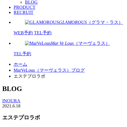
BLOG
PRODUCT
RECRUIT
GLAMOROUS
（グラマ・ラス）
WEB予約
TEL予約
Mar Ve Lous
（マーヴェラス）
TEL予約
ホーム
MarVeLous（マーヴェラス）ブログ
エステプロラボ
BLOG
INOURA
2021.6.18
エステプロラボ