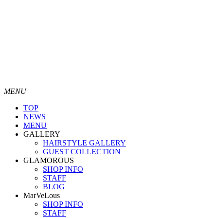
MENU
TOP
NEWS
MENU
GALLERY
HAIRSTYLE GALLERY
GUEST COLLECTION
GLAMOROUS
SHOP INFO
STAFF
BLOG
MarVeLous
SHOP INFO
STAFF