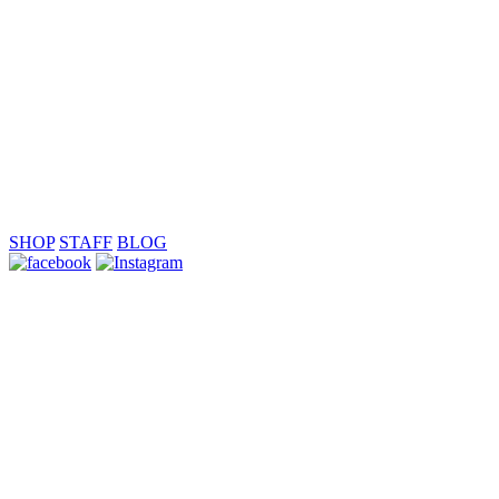
SHOP
STAFF
BLOG