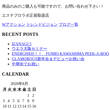
商品のみのご購入も可能ですので、お問い合わせ下さい！
エステプロラボ正規取扱店
Wアクション
トレンドビジョン
ブログ一覧
RECENT POSTS
IZANAGI 5
ウエラ大阪セミナー
ENERGISED！！ FUMIO KAWASHIMA PEEK-A-BOO
GLAMOROUS新年会＆デビューお祝い会
中華街でお祝い
CALENDAR
2026年8月
月
火
水
木
金
土
日
1
2
3
4
5
6
7
8
9
10
11
12
13
14
15
16