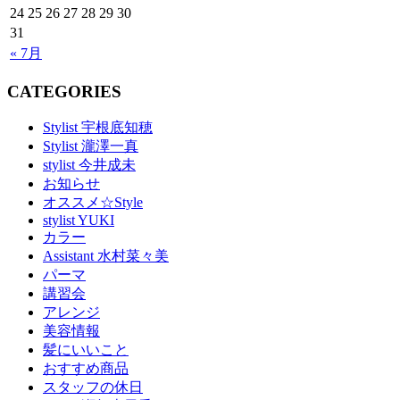
24
25
26
27
28
29
30
31
« 7月
CATEGORIES
Stylist 宇根底知穂
Stylist 瀧澤一真
stylist 今井成未
お知らせ
オススメ☆Style
stylist YUKI
カラー
Assistant 水村菜々美
パーマ
講習会
アレンジ
美容情報
髪にいいこと
おすすめ商品
スタッフの休日