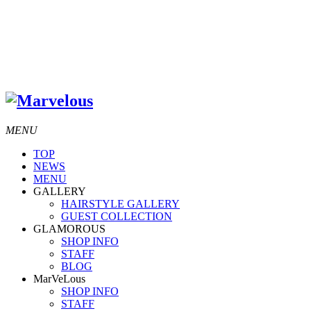
MENU
TOP
NEWS
MENU
GALLERY
HAIRSTYLE GALLERY
GUEST COLLECTION
GLAMOROUS
SHOP INFO
STAFF
BLOG
MarVeLous
SHOP INFO
STAFF