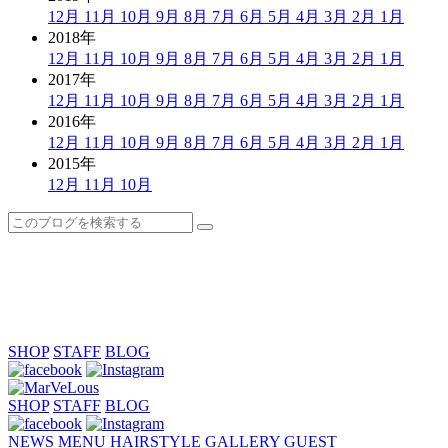
12月
11月
10月
9月
8月
7月
6月
5月
4月
3月
2月
1月
2018年
12月
11月
10月
9月
8月
7月
6月
5月
4月
3月
2月
1月
2017年
12月
11月
10月
9月
8月
7月
6月
5月
4月
3月
2月
1月
2016年
12月
11月
10月
9月
8月
7月
6月
5月
4月
3月
2月
1月
2015年
12月
11月
10月
SHOP
STAFF
BLOG
SHOP
STAFF
BLOG
NEWS
MENU
HAIRSTYLE GALLERY
GUEST