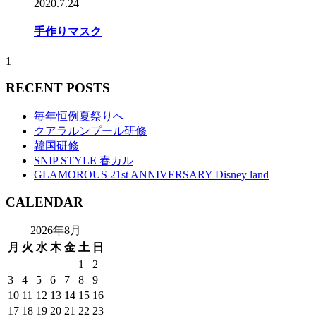
2020.7.24
手作りマスク
1
RECENT POSTS
毎年恒例夏祭りへ
クアラルンプール研修
韓国研修
SNIP STYLE 春カル
GLAMOROUS 21st ANNIVERSARY Disney land
CALENDAR
2026年8月
月
火
水
木
金
土
日
1
2
3
4
5
6
7
8
9
10
11
12
13
14
15
16
17
18
19
20
21
22
23