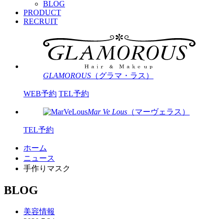
BLOG
PRODUCT
RECRUIT
GLAMOROUS
（グラマ・ラス）
WEB予約
TEL予約
Mar Ve Lous
（マーヴェラス）
TEL予約
ホーム
ニュース
手作りマスク
BLOG
美容情報