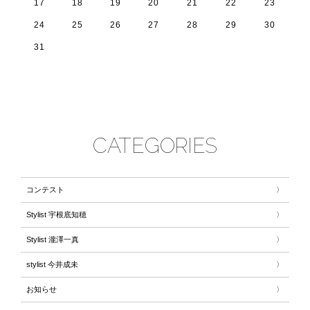
17
18
19
20
21
22
23
24
25
26
27
28
29
30
31
CATEGORIES
コンテスト
Stylist 宇根底知穂
Stylist 瀧澤一真
stylist 今井成未
お知らせ