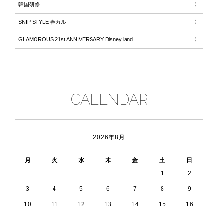
韓国研修
SNIP STYLE 春カル
GLAMOROUS 21st ANNIVERSARY Disney land
CALENDAR
2026年8月
« 7月
月
火
水
木
金
土
日
1
2
3
4
5
6
7
8
9
10
11
12
13
14
15
16