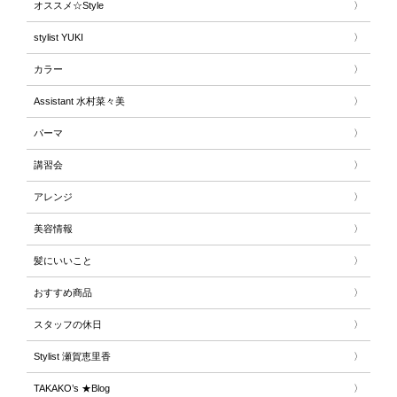
オススメ☆Style
stylist YUKI
カラー
Assistant 水村菜々美
パーマ
講習会
アレンジ
美容情報
髪にいいこと
おすすめ商品
スタッフの休日
Stylist 瀬賀恵里香
TAKAKO’s ★Blog