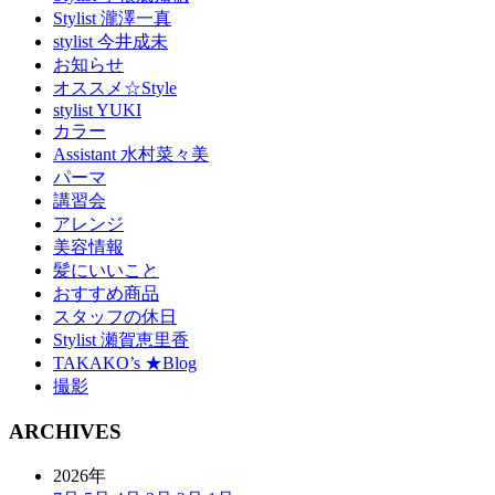
Stylist 瀧澤一真
stylist 今井成未
お知らせ
オススメ☆Style
stylist YUKI
カラー
Assistant 水村菜々美
パーマ
講習会
アレンジ
美容情報
髪にいいこと
おすすめ商品
スタッフの休日
Stylist 瀬賀恵里香
TAKAKO’s ★Blog
撮影
ARCHIVES
2026年