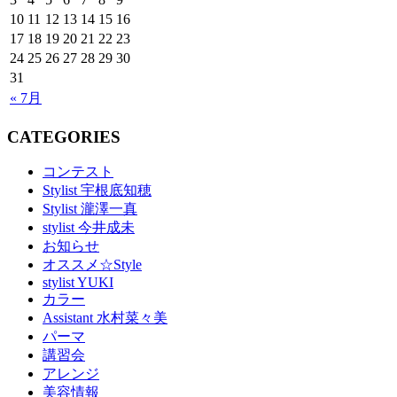
10
11
12
13
14
15
16
17
18
19
20
21
22
23
24
25
26
27
28
29
30
31
« 7月
CATEGORIES
コンテスト
Stylist 宇根底知穂
Stylist 瀧澤一真
stylist 今井成未
お知らせ
オススメ☆Style
stylist YUKI
カラー
Assistant 水村菜々美
パーマ
講習会
アレンジ
美容情報