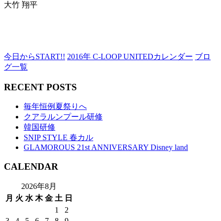
大竹 翔平
今日からSTART!!
2016年 C-LOOP UNITEDカレンダー
ブロ
グ一覧
RECENT POSTS
毎年恒例夏祭りへ
クアラルンプール研修
韓国研修
SNIP STYLE 春カル
GLAMOROUS 21st ANNIVERSARY Disney land
CALENDAR
2026年8月
月
火
水
木
金
土
日
1
2
3
4
5
6
7
8
9