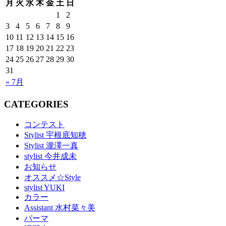
月
火
水
木
金
土
日
1
2
3
4
5
6
7
8
9
10
11
12
13
14
15
16
17
18
19
20
21
22
23
24
25
26
27
28
29
30
31
« 7月
CATEGORIES
コンテスト
Stylist 宇根底知穂
Stylist 瀧澤一真
stylist 今井成未
お知らせ
オススメ☆Style
stylist YUKI
カラー
Assistant 水村菜々美
パーマ