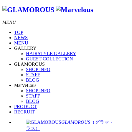
MENU
TOP
NEWS
MENU
GALLERY
HAIRSTYLE GALLERY
GUEST COLLECTION
GLAMOROUS
SHOP INFO
STAFF
BLOG
MarVeLous
SHOP INFO
STAFF
BLOG
PRODUCT
RECRUIT
GLAMOROUS
（グラマ・
ラス）