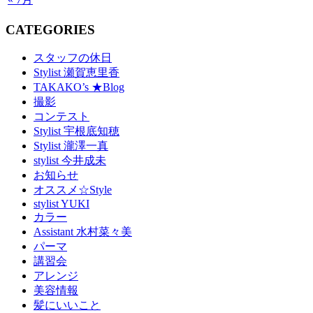
CATEGORIES
スタッフの休日
Stylist 瀬賀恵里香
TAKAKO’s ★Blog
撮影
コンテスト
Stylist 宇根底知穂
Stylist 瀧澤一真
stylist 今井成未
お知らせ
オススメ☆Style
stylist YUKI
カラー
Assistant 水村菜々美
パーマ
講習会
アレンジ
美容情報
髪にいいこと