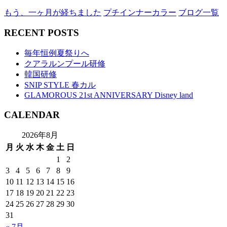
もう、一ヶ月が経ちました
プチインナーカラー
ブログ一覧
RECENT POSTS
毎年恒例夏祭りへ
クアラルンプール研修
韓国研修
SNIP STYLE 春カル
GLAMOROUS 21st ANNIVERSARY Disney land
CALENDAR
2026年8月
月
火
水
木
金
土
日
1
2
3
4
5
6
7
8
9
10
11
12
13
14
15
16
17
18
19
20
21
22
23
24
25
26
27
28
29
30
31
« 7月