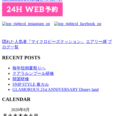
隠れた人気者『マイクロビーズクッション』
エアリー感
ブ
ログ一覧
RECENT POSTS
毎年恒例夏祭りへ
クアラルンプール研修
韓国研修
SNIP STYLE 春カル
GLAMOROUS 21st ANNIVERSARY Disney land
CALENDAR
2026年8月
月
火
水
木
金
土
日