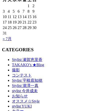
1
2
3
4
5
6
7
8
9
10
11
12
13
14
15
16
17
18
19
20
21
22
23
24
25
26
27
28
29
30
31
« 7月
CATEGORIES
Stylist 瀬賀恵里香
TAKAKO’s ★Blog
撮影
コンテスト
Stylist 宇根底知穂
Stylist 瀧澤一真
stylist 今井成未
お知らせ
オススメ☆Style
stylist YUKI
カラー