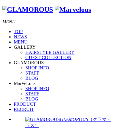
MENU
TOP
NEWS
MENU
GALLERY
HAIRSTYLE GALLERY
GUEST COLLECTION
GLAMOROUS
SHOP INFO
STAFF
BLOG
MarVeLous
SHOP INFO
STAFF
BLOG
PRODUCT
RECRUIT
GLAMOROUS
（グラマ・
ラス）