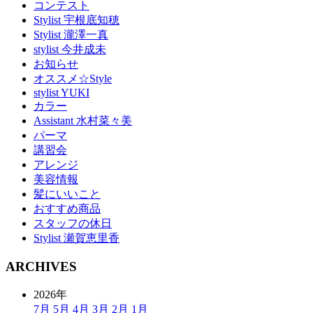
コンテスト
Stylist 宇根底知穂
Stylist 瀧澤一真
stylist 今井成未
お知らせ
オススメ☆Style
stylist YUKI
カラー
Assistant 水村菜々美
パーマ
講習会
アレンジ
美容情報
髪にいいこと
おすすめ商品
スタッフの休日
Stylist 瀬賀恵里香
ARCHIVES
2026年
7月
5月
4月
3月
2月
1月