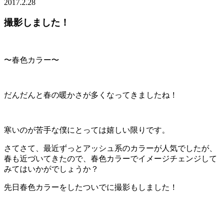
2017.2.28
撮影しました！
〜春色カラー〜
だんだんと春の暖かさが多くなってきましたね！
寒いのが苦手な僕にとっては嬉しい限りです。
さてさて、最近ずっとアッシュ系のカラーが人気でしたが、
春も近づいてきたので、春色カラーでイメージチェンジして
みてはいかがでしょうか？
先日春色カラーをしたついでに撮影もしました！