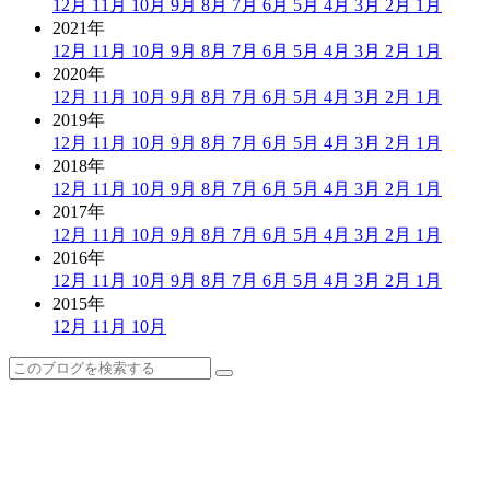
12月
11月
10月
9月
8月
7月
6月
5月
4月
3月
2月
1月
2021年
12月
11月
10月
9月
8月
7月
6月
5月
4月
3月
2月
1月
2020年
12月
11月
10月
9月
8月
7月
6月
5月
4月
3月
2月
1月
2019年
12月
11月
10月
9月
8月
7月
6月
5月
4月
3月
2月
1月
2018年
12月
11月
10月
9月
8月
7月
6月
5月
4月
3月
2月
1月
2017年
12月
11月
10月
9月
8月
7月
6月
5月
4月
3月
2月
1月
2016年
12月
11月
10月
9月
8月
7月
6月
5月
4月
3月
2月
1月
2015年
12月
11月
10月