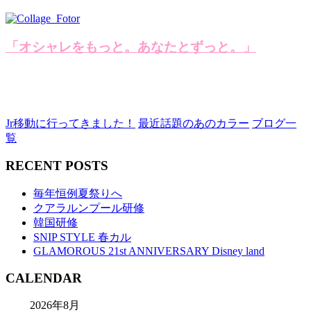
「オシャレをもっと。あなたとずっと。」
Jr移動に行ってきました！
最近話題のあのカラー
ブログ一
覧
RECENT POSTS
毎年恒例夏祭りへ
クアラルンプール研修
韓国研修
SNIP STYLE 春カル
GLAMOROUS 21st ANNIVERSARY Disney land
CALENDAR
2026年8月