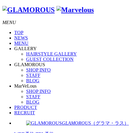
MENU
TOP
NEWS
MENU
GALLERY
HAIRSTYLE GALLERY
GUEST COLLECTION
GLAMOROUS
SHOP INFO
STAFF
BLOG
MarVeLous
SHOP INFO
STAFF
BLOG
PRODUCT
RECRUIT
GLAMOROUS
（グラマ・ラス）