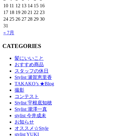
10
11
12
13
14
15
16
17
18
19
20
21
22
23
24
25
26
27
28
29
30
31
« 7月
CATEGORIES
髪にいいこと
おすすめ商品
スタッフの休日
Stylist 瀬賀恵里香
TAKAKO’s ★Blog
撮影
コンテスト
Stylist 宇根底知穂
Stylist 瀧澤一真
stylist 今井成未
お知らせ
オススメ☆Style
stylist YUKI