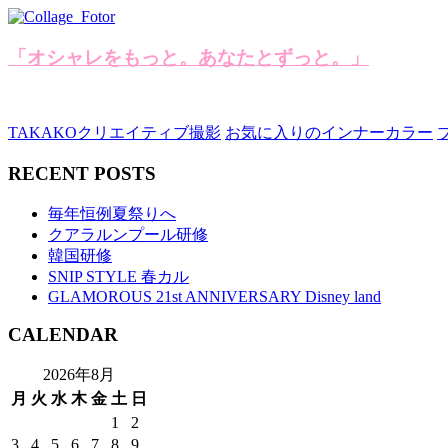
「オシャレをもっと。あなたとずっと。」
TAKAKOクリエイティブ撮影
お気に入りのインナーカラー
RECENT POSTS
毎年恒例夏祭りへ
クアラルンプール研修
韓国研修
SNIP STYLE 春カル
GLAMOROUS 21st ANNIVERSARY Disney land
CALENDAR
2026年8月
月
火
水
木
金
土
日
1
2
3
4
5
6
7
8
9