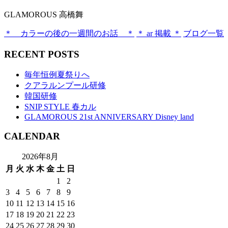
GLAMOROUS 高橋舞
＊ カラーの後の一週間のお話 ＊
＊ ar 掲載 ＊
ブログ一覧
RECENT POSTS
毎年恒例夏祭りへ
クアラルンプール研修
韓国研修
SNIP STYLE 春カル
GLAMOROUS 21st ANNIVERSARY Disney land
CALENDAR
2026年8月
月
火
水
木
金
土
日
1
2
3
4
5
6
7
8
9
10
11
12
13
14
15
16
17
18
19
20
21
22
23
24
25
26
27
28
29
30