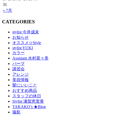
31
« 7月
CATEGORIES
stylist 今井成未
お知らせ
オススメ☆Style
stylist YUKI
カラー
Assistant 水村菜々美
パーマ
講習会
アレンジ
美容情報
髪にいいこと
おすすめ商品
スタッフの休日
Stylist 瀬賀恵里香
TAKAKO’s ★Blog
撮影