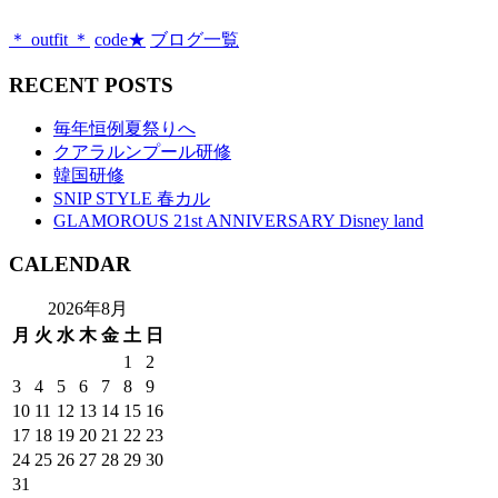
＊ outfit ＊
code★
ブログ一覧
RECENT POSTS
毎年恒例夏祭りへ
クアラルンプール研修
韓国研修
SNIP STYLE 春カル
GLAMOROUS 21st ANNIVERSARY Disney land
CALENDAR
2026年8月
月
火
水
木
金
土
日
1
2
3
4
5
6
7
8
9
10
11
12
13
14
15
16
17
18
19
20
21
22
23
24
25
26
27
28
29
30
31