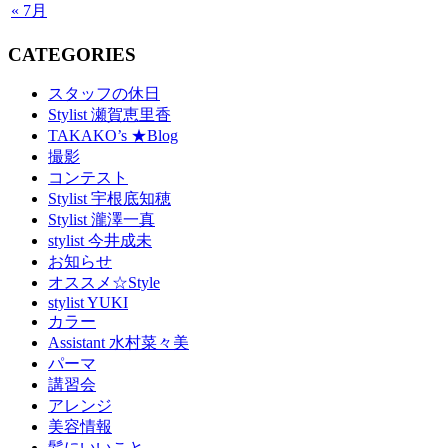
« 7月
CATEGORIES
スタッフの休日
Stylist 瀬賀恵里香
TAKAKO’s ★Blog
撮影
コンテスト
Stylist 宇根底知穂
Stylist 瀧澤一真
stylist 今井成未
お知らせ
オススメ☆Style
stylist YUKI
カラー
Assistant 水村菜々美
パーマ
講習会
アレンジ
美容情報
髪にいいこと