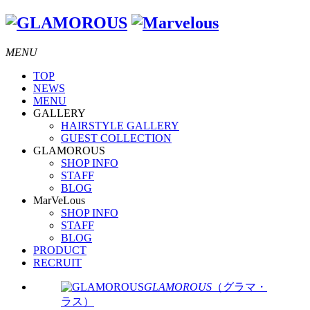
MENU
TOP
NEWS
MENU
GALLERY
HAIRSTYLE GALLERY
GUEST COLLECTION
GLAMOROUS
SHOP INFO
STAFF
BLOG
MarVeLous
SHOP INFO
STAFF
BLOG
PRODUCT
RECRUIT
GLAMOROUS
（グラマ・
ラス）