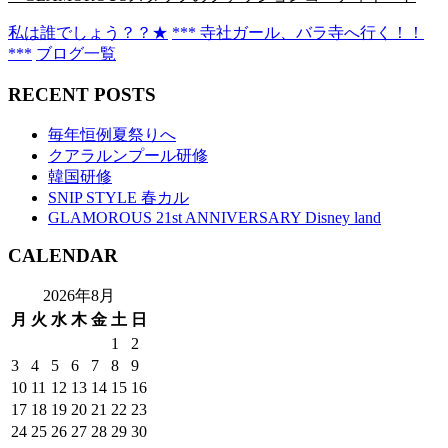
私は誰でしょう？？★
*** 寺社ガール、バラ寺へ行く！！
***
ブログ一覧
RECENT POSTS
毎年恒例夏祭りへ
クアラルンプール研修
韓国研修
SNIP STYLE 春カル
GLAMOROUS 21st ANNIVERSARY Disney land
CALENDAR
2026年8月
月
火
水
木
金
土
日
1
2
3
4
5
6
7
8
9
10
11
12
13
14
15
16
17
18
19
20
21
22
23
24
25
26
27
28
29
30