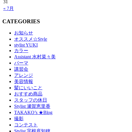
31
« 7月
CATEGORIES
お知らせ
オススメ☆Style
stylist YUKI
カラー
Assistant 水村菜々美
パーマ
講習会
アレンジ
美容情報
髪にいいこと
おすすめ商品
スタッフの休日
Stylist 瀬賀恵里香
TAKAKO’s ★Blog
撮影
コンテスト
Stylist 宇根底知穂