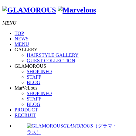
MENU
TOP
NEWS
MENU
GALLERY
HAIRSTYLE GALLERY
GUEST COLLECTION
GLAMOROUS
SHOP INFO
STAFF
BLOG
MarVeLous
SHOP INFO
STAFF
BLOG
PRODUCT
RECRUIT
GLAMOROUS
（グラマ・
ラス）