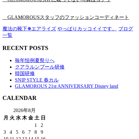
GLAMOROUSスタッフのファッションコーディネート
魔法の靴下❅エアライズ
やっぱりカッコイイです。
ブログ
一覧
RECENT POSTS
毎年恒例夏祭りへ
クアラルンプール研修
韓国研修
SNIP STYLE 春カル
GLAMOROUS 21st ANNIVERSARY Disney land
CALENDAR
2026年8月
月
火
水
木
金
土
日
1
2
3
4
5
6
7
8
9
10
11
12
13
14
15
16