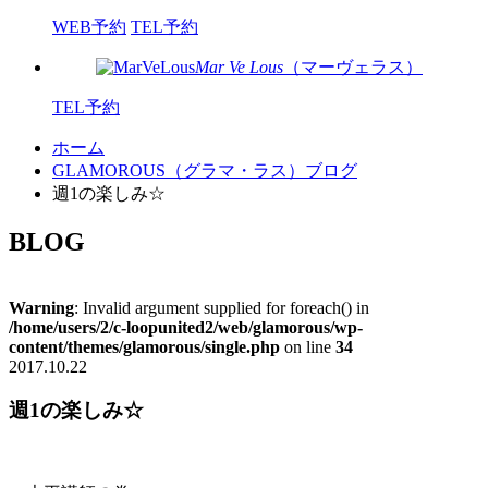
WEB予約
TEL予約
Mar Ve Lous
（マーヴェラス）
TEL予約
ホーム
GLAMOROUS（グラマ・ラス）ブログ
週1の楽しみ☆
BLOG
Warning
: Invalid argument supplied for foreach() in
/home/users/2/c-loopunited2/web/glamorous/wp-
content/themes/glamorous/single.php
on line
34
2017.10.22
週1の楽しみ☆