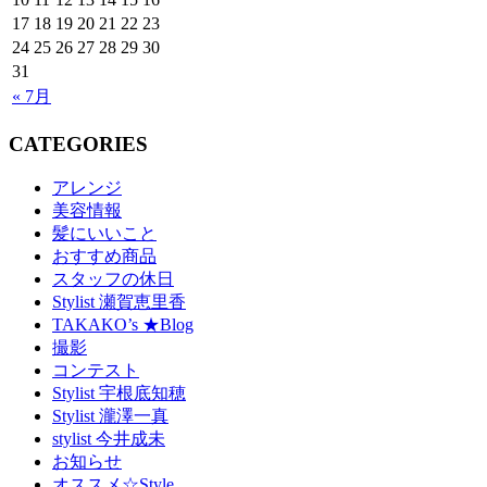
17
18
19
20
21
22
23
24
25
26
27
28
29
30
31
« 7月
CATEGORIES
アレンジ
美容情報
髪にいいこと
おすすめ商品
スタッフの休日
Stylist 瀬賀恵里香
TAKAKO’s ★Blog
撮影
コンテスト
Stylist 宇根底知穂
Stylist 瀧澤一真
stylist 今井成未
お知らせ
オススメ☆Style