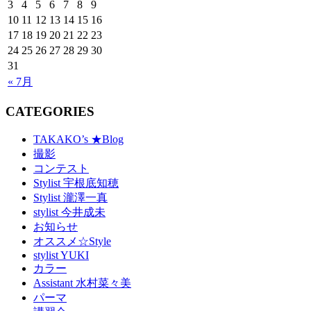
3
4
5
6
7
8
9
10
11
12
13
14
15
16
17
18
19
20
21
22
23
24
25
26
27
28
29
30
31
« 7月
CATEGORIES
TAKAKO’s ★Blog
撮影
コンテスト
Stylist 宇根底知穂
Stylist 瀧澤一真
stylist 今井成未
お知らせ
オススメ☆Style
stylist YUKI
カラー
Assistant 水村菜々美
パーマ