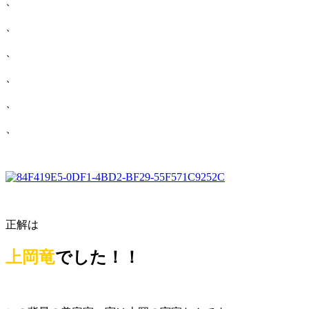
、
、
、
、
、
、
正解は
上岡竜
でした！！