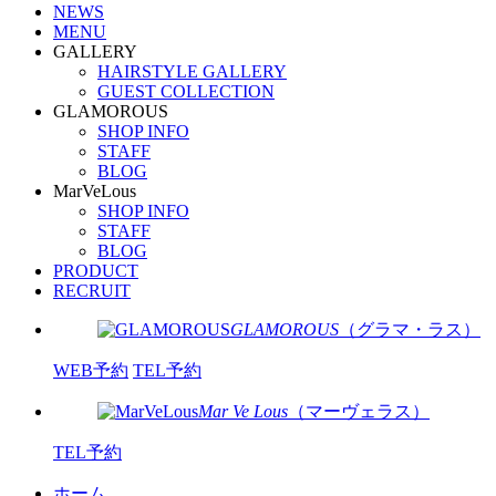
NEWS
MENU
GALLERY
HAIRSTYLE GALLERY
GUEST COLLECTION
GLAMOROUS
SHOP INFO
STAFF
BLOG
MarVeLous
SHOP INFO
STAFF
BLOG
PRODUCT
RECRUIT
GLAMOROUS
（グラマ・ラス）
WEB予約
TEL予約
Mar Ve Lous
（マーヴェラス）
TEL予約
ホーム