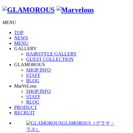
MENU
TOP
NEWS
MENU
GALLERY
HAIRSTYLE GALLERY
GUEST COLLECTION
GLAMOROUS
SHOP INFO
STAFF
BLOG
MarVeLous
SHOP INFO
STAFF
BLOG
PRODUCT
RECRUIT
GLAMOROUS
（グラマ・
ラス）